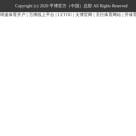
Copyright (c) 2020 平博官方（中国）总部 All Rights Reserved
球速体育开户
|
万搏线上平台
|
LETOU
|
火博官网
|
天行体育网站
|
开体育