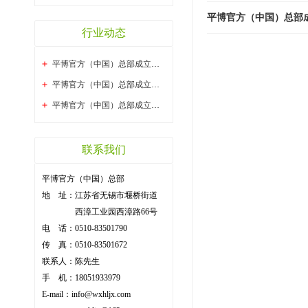
平博官方（中国）总部成
行业动态
平博官方（中国）总部成立于2005年3月，座落于沪宁...
平博官方（中国）总部成立于2005年3月，座落于沪宁...
平博官方（中国）总部成立于2005年3月，座落于沪宁...
联系我们
平博官方（中国）总部
地 址：江苏省无锡市堰桥街道
西漳工业园西漳路66号
电 话：0510-83501790
传 真：0510-83501672
联系人：陈先生
手 机：18051933979
E-mail：info@wxhljx.com