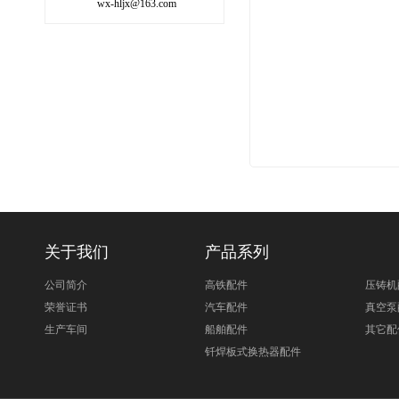
wx-hljx@163.com
关于我们
产品系列
公司简介
高铁配件
压铸机
荣誉证书
汽车配件
真空泵
生产车间
船舶配件
其它配
钎焊板式换热器配件