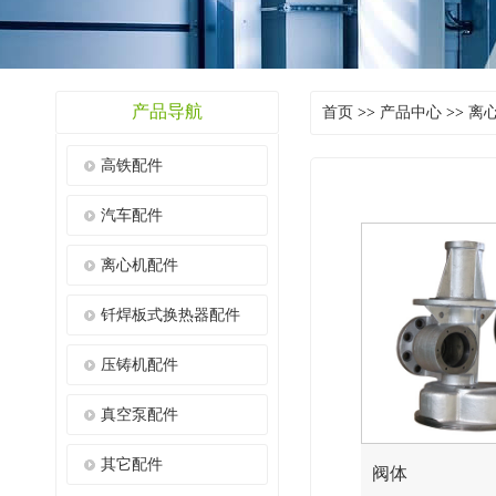
产品导航
首页
>>
产品中心
>>
离
高铁配件
汽车配件
离心机配件
钎焊板式换热器配件
压铸机配件
真空泵配件
其它配件
阀体