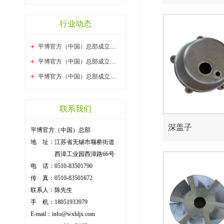
行业动态
平博官方（中国）总部成立于2005年3月，座落于沪宁...
平博官方（中国）总部成立于2005年3月，座落于沪宁...
平博官方（中国）总部成立于2005年3月，座落于沪宁...
联系我们
深盖子
平博官方（中国）总部
地 址：江苏省无锡市堰桥街道
西漳工业园西漳路66号
电 话：0510-83501790
传 真：0510-83501672
联系人：陈先生
手 机：18051933979
E-mail：info@wxhljx.com