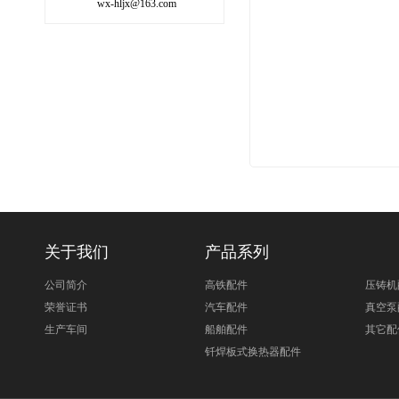
wx-hljx@163.com
关于我们
产品系列
公司简介
高铁配件
压铸机
荣誉证书
汽车配件
真空泵
生产车间
船舶配件
其它配
钎焊板式换热器配件