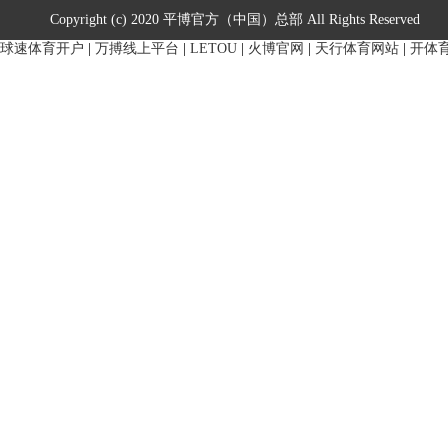
Copyright (c) 2020 平博官方（中国）总部 All Rights Reserved
球速体育开户
|
万搏线上平台
|
LETOU
|
火博官网
|
天行体育网站
|
开体育